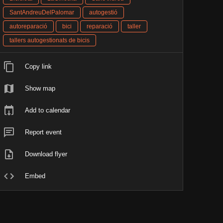
SantAndreuDelPalomar
autogestió
autoreparació
bici
reparació
taller
tallers autogestionats de bicis
Copy link
Show map
Add to calendar
Report event
Download flyer
Embed