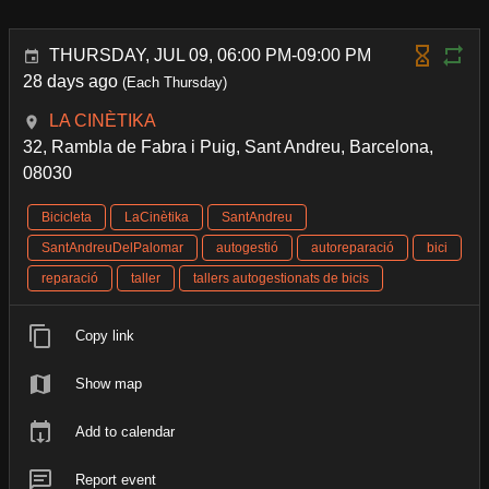
THURSDAY, JUL 09, 06:00 PM-09:00 PM
28 days ago
(Each Thursday)
LA CINÈTIKA
32, Rambla de Fabra i Puig, Sant Andreu, Barcelona,
08030
Bicicleta
LaCinètika
SantAndreu
SantAndreuDelPalomar
autogestió
autoreparació
bici
reparació
taller
tallers autogestionats de bicis
Copy link
Show map
Add to calendar
Report event