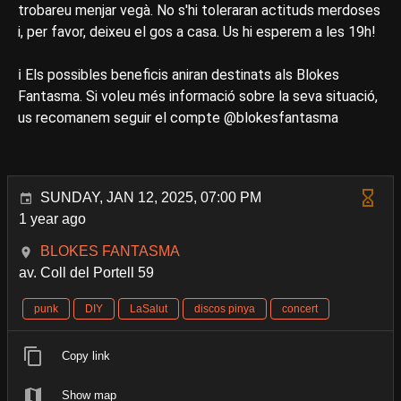
trobareu menjar vegà. No s'hi toleraran actituds merdoses
i, per favor, deixeu el gos a casa. Us hi esperem a les 19h!
ℹ️ Els possibles beneficis aniran destinats als Blokes
Fantasma. Si voleu més informació sobre la seva situació,
us recomanem seguir el compte @blokesfantasma
SUNDAY, JAN 12, 2025, 07:00 PM
1 year ago
BLOKES FANTASMA
av. Coll del Portell 59
punk
DIY
LaSalut
discos pinya
concert
Copy link
Show map