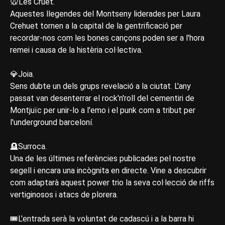
🐭Les Cruet.
Aquestes llegendes del Montseny liderades per Laura
Crehuet tornen a la capital de la gentrificació per
recordar-nos com les bones cançons poden ser a l'hora
remei i causa de la histèria col·lectiva.
💎Joia.
Sens dubte un dels grups revelació a la ciutat. L'any
passat van desenterrar el rock'n'roll del cementiri de
Montjuïc per unir-lo a l'emo i el punk com a tribut per
l'underground barceloní.
🪦Surroca.
Una de les últimes referències publicades pel nostre
segell i encara una incògnita en directe. Vine a descubrir
com adaptarà aquest power trio la seva col·lecció de riffs
vertiginosos i atacs de plorera.
🎟️L'entrada serà la voluntat de cadascú i a la barra hi