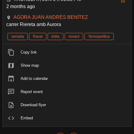
2 months ago
AGORA JUAN ANDRÉS BENÍTEZ
carrer Riereta amb Aurora
xerrada
Raval
iridia
novact
Tecnopolítica
Copy link
Show map
Add to calendar
Report event
Download flyer
Embed