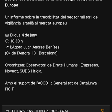
Europa
Un informe sobre la traçabilitat del sector militar i de
vigilància israelià al mercat europeu.
📅 Dijous 4 de juny
🕡 18.30 h
📍 L’Agora Juan Andrés Benítez
(C/ de l’Aurora, 13 · Barcelona)
Organitzen: Observatori de Drets Humans i Empreses,
Novact, SUDS i Irídia.
Amb el suport de l’ACCD, la Generalitat de Catalunya i
l’ICIP.
THURSDAY, JUN 04, 06:30 PM