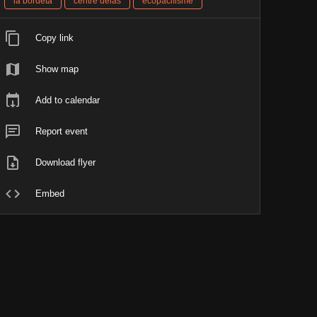
la bordeta
centre delàs
ecopacifisme
Copy link
Show map
Add to calendar
Report event
Download flyer
Embed