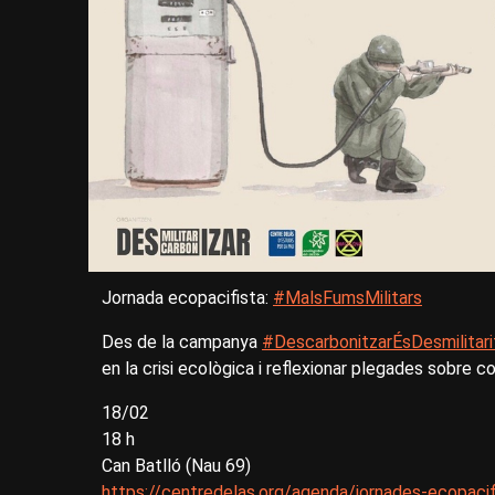
Jornada ecopacifista:
#MalsFumsMilitars
Des de la campanya
#DescarbonitzarÉsDesmilitari
en la crisi ecològica i reflexionar plegades sobre c
18/02
18 h
Can Batlló (Nau 69)
https://centredelas.org/agenda/jornades-ecopacif