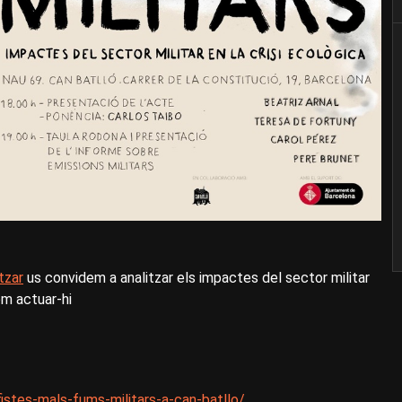
tzar
us convidem a analitzar els impactes del sector militar
om actuar-hi
istes-mals-fums-militars-a-can-batllo/