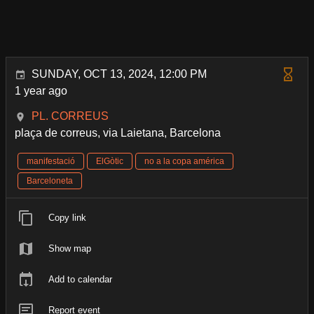
SUNDAY, OCT 13, 2024, 12:00 PM
1 year ago
PL. CORREUS
plaça de correus, via Laietana, Barcelona
manifestació
ElGòtic
no a la copa américa
Barceloneta
Copy link
Show map
Add to calendar
Report event