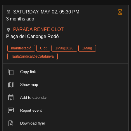
SATURDAY, MAY 02, 05:30 PM
3 months ago
PARADA RENFE CLOT
Plaça del Canonge Rodó
manifestació
Clot
1Maig2026
1Maig
TaulaSindicalDeCatalunya
Copy link
Show map
Add to calendar
Report event
Download flyer