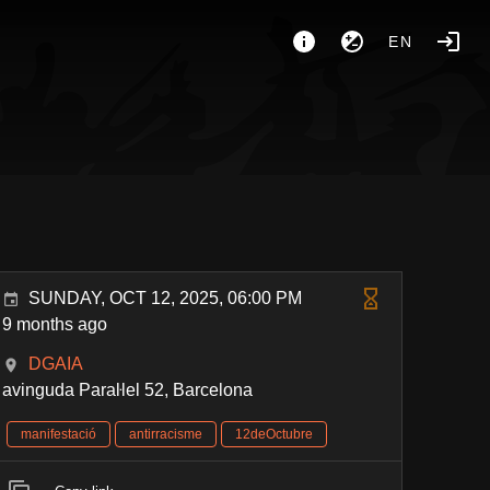
EN
SUNDAY, OCT 12, 2025, 06:00 PM
9 months ago
DGAIA
avinguda Paraŀlel 52, Barcelona
manifestació
antirracisme
12deOctubre