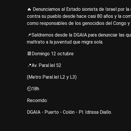
🔥 Denunciamos al Estado sionista de Israel por la 
contra su pueblo desde hace casi 80 años y la co
como responsables de los genocidios del Congo y
📌Saldremos desde la DGAIA para denunciar las qui
maltrato a la juventud que migra sola.
📆Domingo 12 octubre
📍Av. Paral.lel 52
(Metro Paral.lel L2 y L3)
⏲️18h
Recorrido:
DGAIA - Puerto - Colón - Pl. Idrissa Diallo.