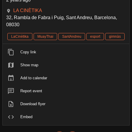
LA CINÈTIKA
32, Rambla de Fabra i Puig, Sant Andreu, Barcelona,
08030
LaCinètika
MuayThai
SantAndreu
esport
gimnàs
Copy link
Show map
Add to calendar
Report event
Download flyer
Embed