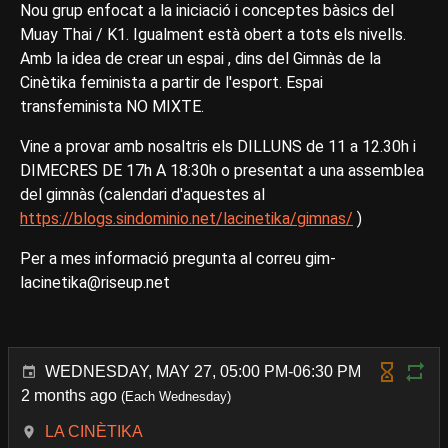
Nou grup enfocat a la iniciació i conceptes bàsics del
Muay Thai / K1. Igualment està obert a tots els nivells.
Amb la idea de crear un espai , dins del Gimnàs de la
Cinètika feminista a partir de l'esport. Espai
transfeminista NO MIXTE.
Vine a provar amb nosaltris els DILLUNS de 11 a 12.30h i
DIMECRES DE 17h A 18:30h o presentat a una assemblea
del gimnàs (calendari d'aquestes al
https://blogs.sindominio.net/lacinetika/gimnas/
)
Per a mes informació pregunta al correu gim-
lacinetika@riseup.net
WEDNESDAY, MAY 27, 05:00 PM-06:30 PM
2 months ago
(Each Wednesday)
LA CINÈTIKA