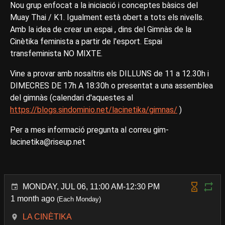
Nou grup enfocat a la iniciació i conceptes bàsics del
Muay Thai / K1. Igualment està obert a tots els nivells.
Amb la idea de crear un espai , dins del Gimnàs de la
Cinètika feminista a partir de l'esport. Espai
transfeminista NO MIXTE.
Vine a provar amb nosaltris els DILLUNS de 11 a 12.30h i
DIMECRES DE 17h A 18:30h o presentat a una assemblea
del gimnàs (calendari d'aquestes al
https://blogs.sindominio.net/lacinetika/gimnas/
)
Per a mes informació pregunta al correu gim-
lacinetika@riseup.net
MONDAY, JUL 06, 11:00 AM-12:30 PM
1 month ago
(Each Monday)
LA CINÈTIKA