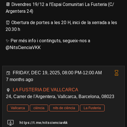
📆 Divendres 19/12 a l'Espai Comunitari La Fusteria (C/
Argentera 24)
⏰ Obertura de portes a les 20 H, inici de la xerrada a les
20.30 h
✨ Per més info i continguts, segueix-nos a
@NitsCienciaVKK
FRIDAY, DEC 19, 2025, 08:00 PM-12:00 AM
7 months ago
LA FUSTERIA DE VALLCARCA
24, Carrer de l'Argentera, Vallcarca, Barcelona, 08023
Vallcarca
ciència
nits de ciència
La Fusteria
https://t.me/nitscienciavkk