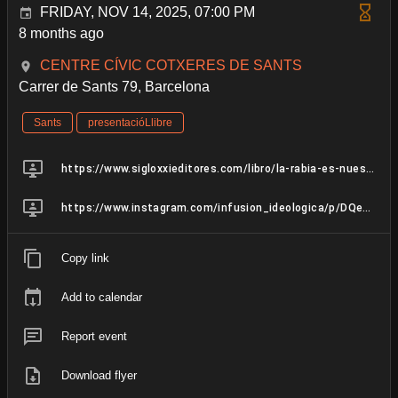
FRIDAY, NOV 14, 2025, 07:00 PM
8 months ago
CENTRE CÍVIC COTXERES DE SANTS
Carrer de Sants 79, Barcelona
Sants
presentacióLlibre
https://www.sigloxxieditores.com/libro/la-rabia-es-nuestra_54927/
https://www.instagram.com/infusion_ideologica/p/DQefASHDOdp/
Copy link
Add to calendar
Report event
Download flyer