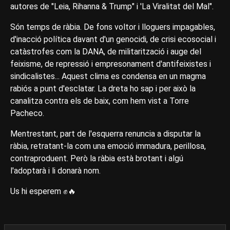
autores de "Leia, Rihanna & Trump" i 'La Viralitat del Mal".
Són temps de ràbia. De fons voltor i lloguers impagables,
d'inacció política davant d'un genocidi, de crisi ecosocial i
catàstrofes com la DANA, de militarització i auge del
feixisme, de repressió i empresonament d'antifeixistes i
sindicalistes... Aquest clima es condensa en un magma
rabiós a punt d'esclatar. La dreta ho sap i per això la
canalitza contra els de baix, com hem vist a Torre
Pacheco.
Mentrestant, part de l'esquerra renuncia a disputar la
ràbia, retratant-la com una emoció immadura, perillosa,
contraproduent. Però la ràbia està brotant i algú
l'adoptarà i li donarà nom.
Us hi esperem ✊🔥