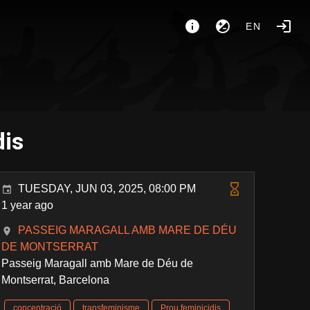
EN
dis
TUESDAY, JUN 03, 2025, 08:00 PM
1 year ago
PASSEIG MARAGALL AMB MARE DE DÉU
DE MONTSERRAT
Passeig Maragall amb Mare de Déu de
Montserrat, Barcelona
concentració
transfeminisme
Prou feminicidis