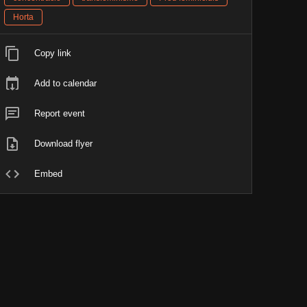
Horta
Copy link
Add to calendar
Report event
Download flyer
Embed