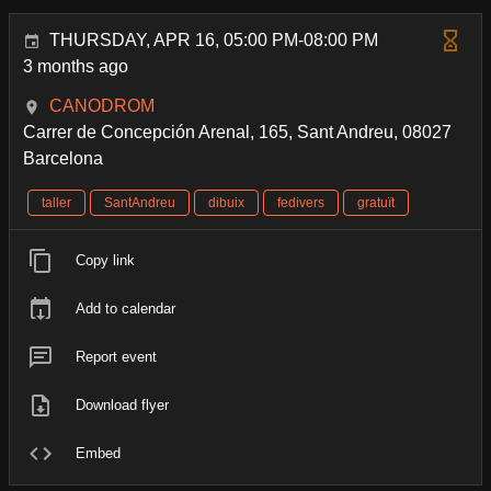
THURSDAY, APR 16, 05:00 PM-08:00 PM
3 months ago
CANODROM
Carrer de Concepción Arenal, 165, Sant Andreu, 08027
Barcelona
taller
SantAndreu
dibuix
fedivers
gratuït
Copy link
Add to calendar
Report event
Download flyer
Embed