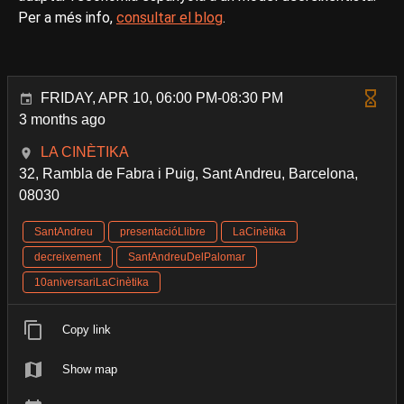
Per a més info,
consultar el blog
.
FRIDAY, APR 10, 06:00 PM-08:30 PM
3 months ago
LA CINÈTIKA
32, Rambla de Fabra i Puig, Sant Andreu, Barcelona,
08030
SantAndreu
presentacióLlibre
LaCinètika
decreixement
SantAndreuDelPalomar
10aniversariLaCinètika
Copy link
Show map