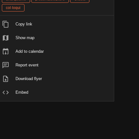
col·loqui
Copy link
Show map
Add to calendar
Report event
Download flyer
Embed