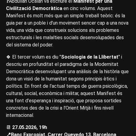
❓Abdullah Öcalan va escriure el
Manifest per una
Civilització Democràtica
en cinc volums. Aquest
Manifest és molt més que un simple treball teòric: és la
guia per a un poble i d'un moviment sencer cap a una nova
vida, una vida que construeix solucions als problemes
estructurals i les malalties socials desenvolupades des
del sistema del poder.
🍀 El tercer volum es diu "
Sociologia de la Llibertat
" i
descriu en profunditat el paradigma de la Modernitat
Democràtica desenvolupant una anàlisis de la història que
dona un visió de la humanitat segons principis ètics i
polítics. En front de l'actual temps de guerra psicològica,
cultural, social, econòmica i militar, aquest Manifest és
una font d'esperança i inspiració, que proposa sortides
concretes des de la crisi a l'Orient Mitjà i fins nivell
internacional.
📆
27.05.2026, 19h
📍Banc Expropiat, Carrer Quevedo 13, Barcelona