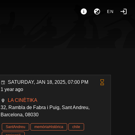
EN
SATURDAY, JAN 18, 2025, 07:00 PM
1 year ago
LA CINÈTIKA
32, Rambla de Fabra i Puig, Sant Andreu,
Barcelona, 08030
SantAndreu
memòriaHistòrica
chile