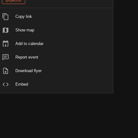
projecció
Copy link
Show map
Add to calendar
Report event
Download flyer
Embed