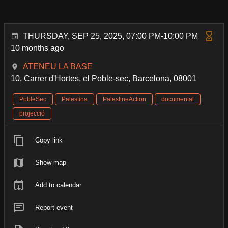
THURSDAY, SEP 25, 2025, 07:00 PM-10:00 PM
10 months ago
ATENEU LA BASE
10, Carrer d'Hortes, el Poble-sec, Barcelona, 08001
PobleSec
Palestina
PalestineAction
documental
projecció
Copy link
Show map
Add to calendar
Report event