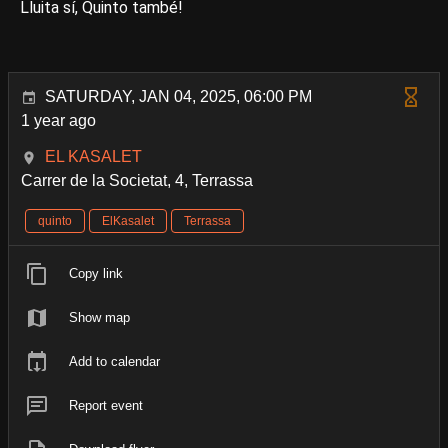
Lluita sí, Quinto també!
SATURDAY, JAN 04, 2025, 06:00 PM
1 year ago
EL KASALET
Carrer de la Societat, 4, Terrassa
quinto
ElKasalet
Terrassa
Copy link
Show map
Add to calendar
Report event