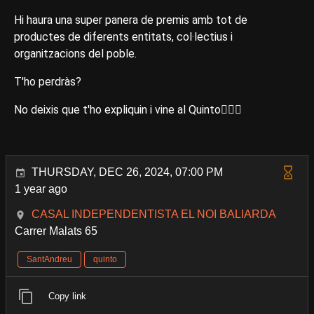
Hi haura una super panera de premis amb tot de
productes de diferents entitats, col·lectius i
organitzacions del poble.
T'ho perdràs?
No deixis que t'ho expliquin i vine al Quinto✊🏽🔥
THURSDAY, DEC 26, 2024, 07:00 PM
1 year ago
CASAL INDEPENDENTISTA EL NOI BALIARDA
Carrer Malats 65
SantAndreu
quinto
Copy link