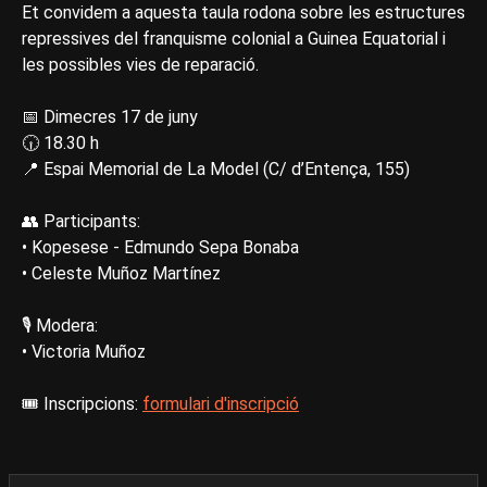
Et convidem a aquesta taula rodona sobre les estructures
repressives del franquisme colonial a Guinea Equatorial i
les possibles vies de reparació.
📅 Dimecres 17 de juny
🕡 18.30 h
📍 Espai Memorial de La Model (C/ d’Entença, 155)
👥 Participants:
• Kopesese - Edmundo Sepa Bonaba
• Celeste Muñoz Martínez
🎙️ Modera:
• Victoria Muñoz
🎟️ Inscripcions:
formulari d'inscripció