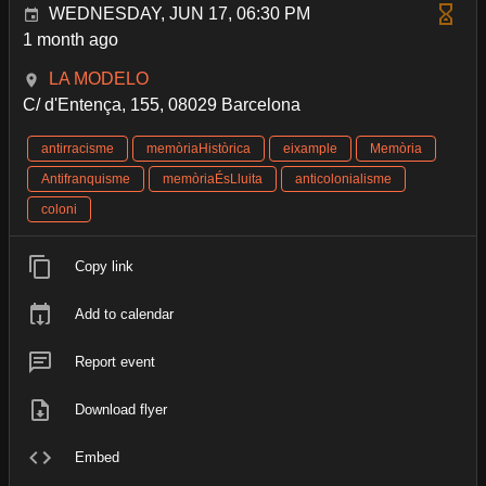
WEDNESDAY, JUN 17, 06:30 PM
1 month ago
LA MODELO
C/ d'Entença, 155, 08029 Barcelona
antirracisme
memòriaHistòrica
eixample
Memòria
Antifranquisme
memòriaÉsLluita
anticolonialisme
coloni
Copy link
Add to calendar
Report event
Download flyer
Embed