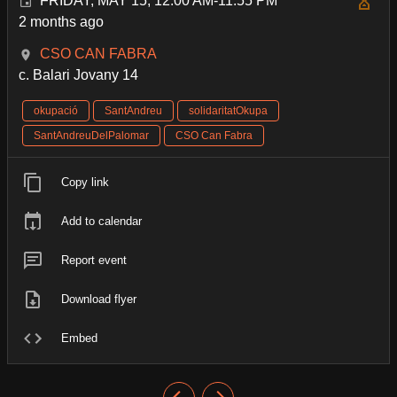
FRIDAY, MAY 15, 12:00 AM-11:55 PM
2 months ago
CSO CAN FABRA
c. Balari Jovany 14
okupació
SantAndreu
solidaritatOkupa
SantAndreuDelPalomar
CSO Can Fabra
Copy link
Add to calendar
Report event
Download flyer
Embed