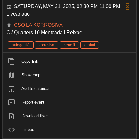
SATURDAY, MAY 31, 2025, 02:30 PM-11:00 PM
1 year ago
CSO LA KORROSIVA
C / Quarters 10 Montcada i Reixac
autogestió
korrosiva
benefit
gratuït
Copy link
Show map
Add to calendar
Report event
Download flyer
Embed