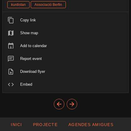
kurdistan
Associació Berfin
Copy link
Show map
Add to calendar
Report event
Download flyer
Embed
INICI
PROJECTE
AGENDES AMIGUES