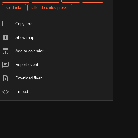
solidaritat
taller de carteo presxs
Copy link
Show map
Add to calendar
Report event
Download flyer
Embed