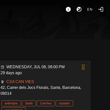
EN
WEDNESDAY, JUL 08, 08:00 PM
29 days ago
CSA CAN VIES
42, Carrer dels Jocs Florals, Sants, Barcelona,
08014
antirrepre
Sants
CanVies
sopador