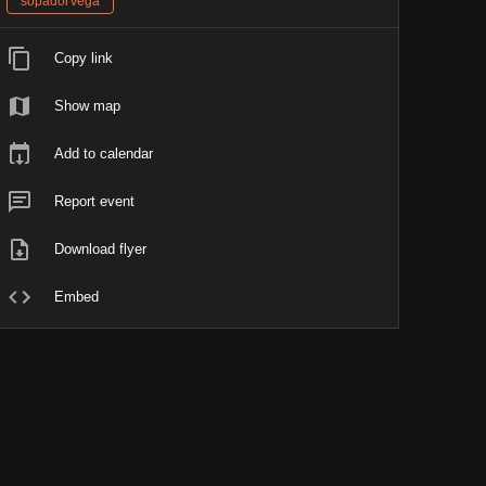
sopadorVegà
Copy link
Show map
Add to calendar
Report event
Download flyer
Embed