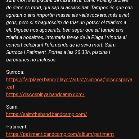
sura mort a la piscina de casa seva. L’únic Rolling Stones
de debò és mort, qui sap si assassinat. Tampoc és que ens
agradin o ens importin massa els vells rockers, més aviat
gens, però si n’haguéssim de triar un potser el triaríem a
ell. Digueu-nos agosarats, ben segur que ell també ens
triaria a nosaltres, intentaria fer-se de la Plaga i vindria al
concert celebrant l’efemèride de la seva mort: Saïm,
Surroca i Patiment. Portes a les 20:30h, piscina i
barbitúrics no inclosos.
Surroca:
https://fairplayer.band/player/artist/surroca@discospinya
.cat
https://discospinya.bandcamp.com/
Saïm:
https://saimtheband.bandcamp.com/
Patiment:
https://patiment.bandcamp.com/album/patiment