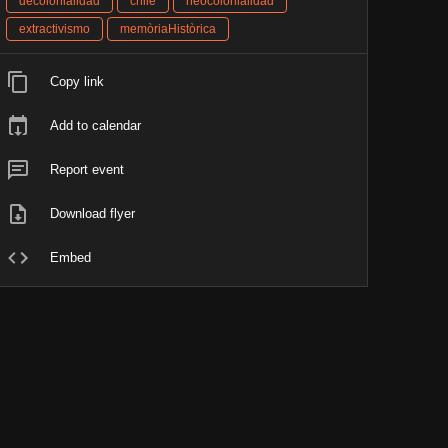
decolonialidad
chile
neocolonialidad
extractivismo
memòriaHistòrica
Copy link
Add to calendar
Report event
Download flyer
Embed