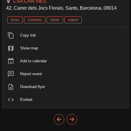
CSA CAN VIES
42, Carrer dels Jocs Florals, Sants, Barcelona, 08014
boxa
CanVies
Sants
esport
Copy link
Show map
Add to calendar
Report event
Download flyer
Embed