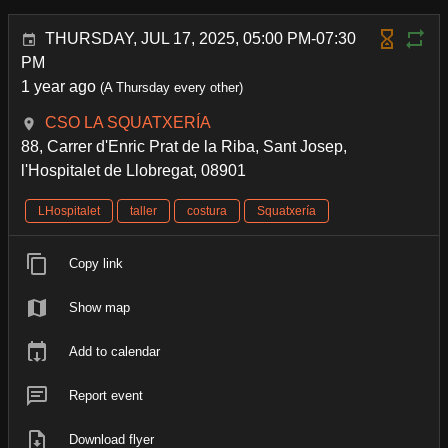
THURSDAY, JUL 17, 2025, 05:00 PM-07:30
PM
1 year ago
(A Thursday every other)
CSO LA SQUATXERÍA
88, Carrer d'Enric Prat de la Riba, Sant Josep,
l'Hospitalet de Llobregat, 08901
LHospitalet
taller
costura
Squatxería
Copy link
Show map
Add to calendar
Report event
Download flyer