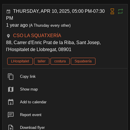
THURSDAY, APR 10, 2025, 05:00 PM-07:30
PM
1 year ago
(A Thursday every other)
CSO LA SQUATXERÍA
88, Carrer d'Enric Prat de la Riba, Sant Josep,
l'Hospitalet de Llobregat, 08901
LHospitalet
taller
costura
Squatxería
Copy link
Show map
Add to calendar
Report event
Download flyer