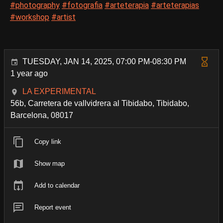
#photography
#fotografia
#arteterapia
#arteterapias
#workshop
#artist
TUESDAY, JAN 14, 2025, 07:00 PM-08:30 PM
1 year ago
LA EXPERIMENTAL
56b, Carretera de vallvidrera al Tibidabo, Tibidabo,
Barcelona, 08017
Copy link
Show map
Add to calendar
Report event