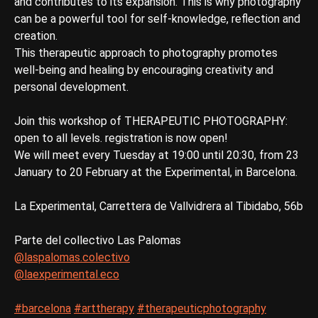
and contributes to its expansion. This is why photography
can be a powerful tool for self-knowledge, reflection and
creation.
This therapeutic approach to photography promotes
well-being and healing by encouraging creativity and
personal development.
Join this workshop of THERAPEUTIC PHOTOGRAPHY:
open to all levels. registration is now open!
We will meet every Tuesday at 19:00 until 20:30, from 23
January to 20 February at the Experimental, in Barcelona.
La Experimental, Carrettera de Vallvidrera al Tibidabo, 56b
Parte del collectivo Las Palomas
@laspalomas.colectivo
@laexperimental.eco
#barcelona
#arttherapy
#therapeuticphotography