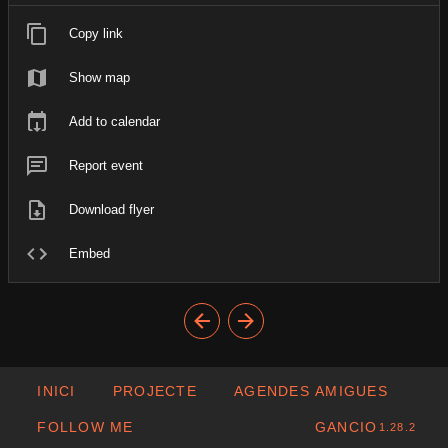
Copy link
Show map
Add to calendar
Report event
Download flyer
Embed
INICI
PROJECTE
AGENDES AMIGUES
FOLLOW ME
GANCIO
1.28.2