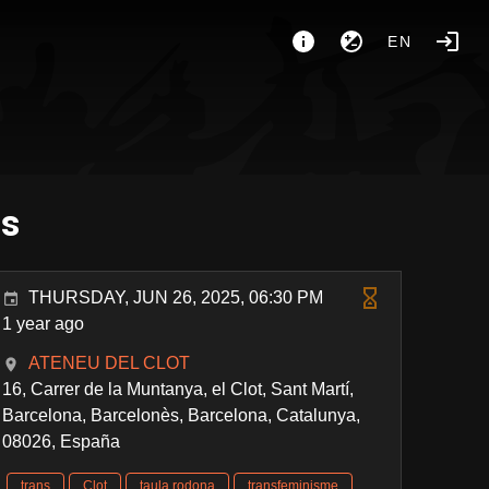
EN
es
THURSDAY, JUN 26, 2025, 06:30 PM
1 year ago
ATENEU DEL CLOT
16, Carrer de la Muntanya, el Clot, Sant Martí,
Barcelona, Barcelonès, Barcelona, Catalunya,
08026, España
trans
Clot
taula rodona
transfeminisme