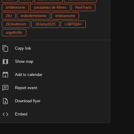
antifeixisme
paradetes de llibres
RedTrans
28J
lesbofeminisme
lesbianisme
28JAutònom
28Juny2025
LGBTIQA+
orgullcrític
Copy link
Show map
Add to calendar
Report event
Download flyer
Embed