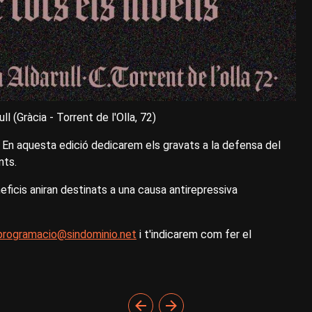
l (Gràcia - Torrent de l'Olla, 72)
 En aquesta edició dedicarem els gravats a la defensa del
nts.
ficis aniran destinats a una causa antirepressiva
programacio@sindominio.net
i t'indicarem com fer el