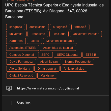
UPC Escola Tècnica Superior d'Enginyeria Industrial de
Barcelona (ETSEIB), Av. Diagonal, 647, 08028
Barcelona
serigrafia
antifeixisme
autogestió
formació
universitat
urbanisme
Les Corts
Universitat Popular
Sardanes
Tallers
Moviment estudiantil
Assemblea ETSEIB
Assemblea de facultat
Campus Diagonal
SEPC
SEPC Diagonal
ETSEIB
David Fernàndez
Albert Botran
Norma Pedemonte
Alerta Solidària
Dinar popular
Anticapitalistes
Ciutat i Revolució
Marxisme
https://www.instagram.com/up_diagonal
Copy link