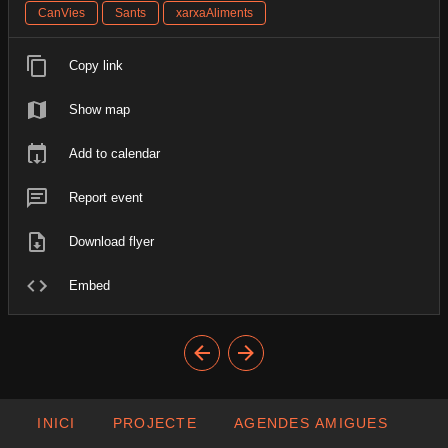
CanVies
Sants
xarxaAliments
Copy link
Show map
Add to calendar
Report event
Download flyer
Embed
INICI
PROJECTE
AGENDES AMIGUES