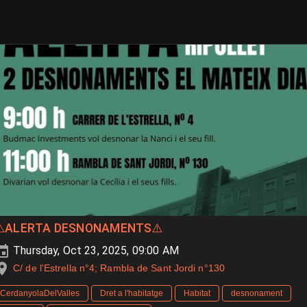
⚠️ALERTA DESNONAMENTS⚠️
Thursday, Oct 23, 2025, 09:00 AM
C/ de l'Estrella n°4; Rambla de Sant Jordi n°130
CerdanyolaDelValles
Dret a l'habitatge
Habitat
desnonament