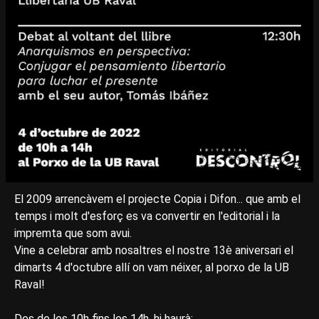
El 2009 arrencàvem el projecte Copia i Difon... que amb el
temps i molt d'esforç es va convertir en l'editorial i la
impremta que som avui.
Vine a celebrar amb nosaltres el nostre 13è aniversari el
dimarts 4 d'octubre allí on vam néixer, al porxo de la UB
Raval!
Des de les 10h fins les 14h, hi haurà: