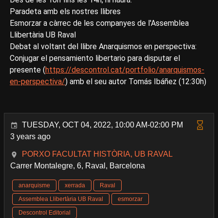
Paradeta amb els nostres llibres
Esmorzar a càrrec de les companyes de l'Assemblea
Llibertària UB Raval
Debat al voltant del llibre Anarquismos en perspectiva:
Conjugar el pensamiento libertario para disputar el
presente (
https://descontrol.cat/portfolio/anarquismos-
en-perspectiva/
) amb el seu autor Tomás Ibáñez (12:30h)
TUESDAY, OCT 04, 2022, 10:00 AM-02:00 PM
3 years ago
PORXO FACULTAT HISTÒRIA, UB RAVAL
Carrer Montalegre, 6, Raval, Barcelona
anarquisme
xerrada
Raval
Assemblea Llibertària UB Raval
esmorzar
Descontrol Editorial