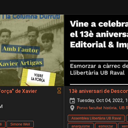
 Força" de Xavier
13è aniversari de Descon
Tuesday, Oct 04, 2022, 
PM
Porxo facultat història, UB 
Assemblea Llibertària UB Raval
di
Simone Weil
anarquisme
esmorzar
xer