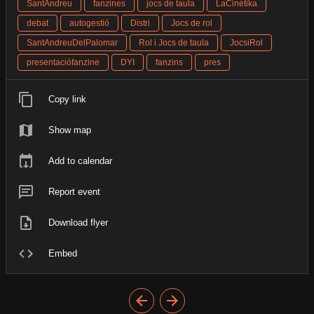
SantAndreu
fanzines
jocs de taula
LaCinètika
debat
autogestió
Distri
Jocs de rol
SantAndreuDelPalomar
Rol i Jocs de taula
JocsiRol
presentaciófanzine
DYI
fanzins
pres
Copy link
Show map
Add to calendar
Report event
Download flyer
Embed