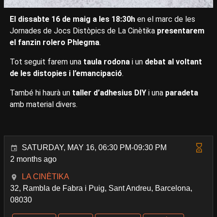
El dissabte 16 de maig a les 18:30h
en el marc de les
Jornades de Jocs Distòpics de La Cinètika
presentarem
el fanzin rolero Phlegma
.
Tot seguit farem una
taula rodona
i un
debat al voltant
de les distopies i l’emancipació
.
També hi haurà un
taller d’adhesius DIY
i una
paradeta
amb material divers.
SATURDAY, MAY 16, 06:30 PM-09:30 PM
2 months ago
LA CINÈTIKA
32, Rambla de Fabra i Puig, Sant Andreu, Barcelona,
08030