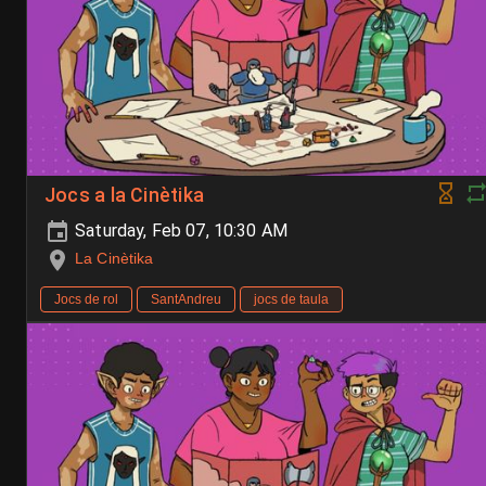
Jocs a la Cinètika
Saturday, Feb 07, 10:30 AM
La Cinètika
Jocs de rol
SantAndreu
jocs de taula