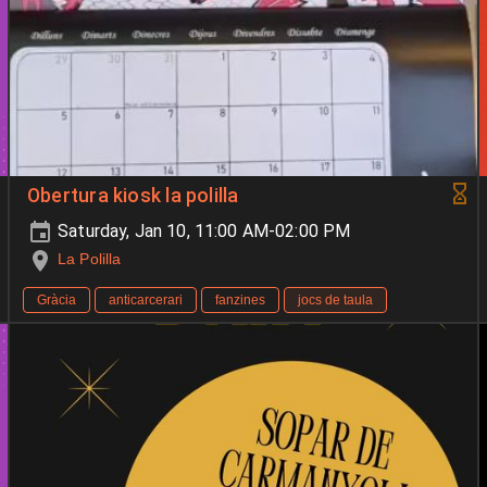
Obertura kiosk la polilla
Saturday, Jan 10, 11:00 AM-02:00 PM
La Polilla
Gràcia
anticarcerari
fanzines
jocs de taula