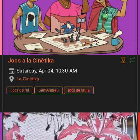
Jocs a la Cinètika
Saturday, Apr 04, 10:30 AM
La Cinètika
Jocs de rol
SantAndreu
jocs de taula