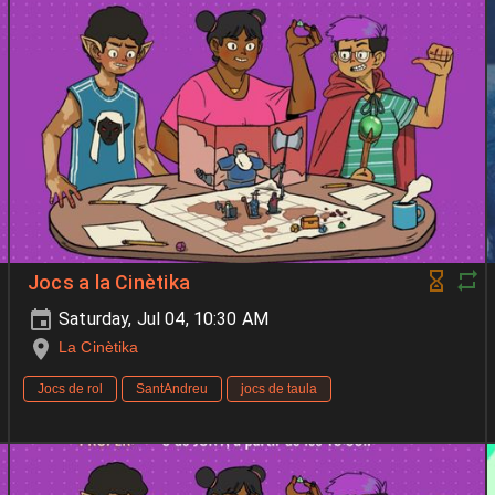
Jocs a la Cinètika
Saturday, Jul 04, 10:30 AM
La Cinètika
Jocs de rol
SantAndreu
jocs de taula