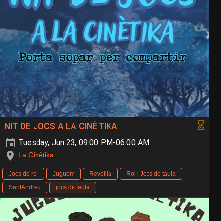
NIT DE JOCS A LA CINÈTIKA
Tuesday, Jun 23, 09:00 PM-06:00 AM
La Cinètika
Jocs de rol
Juguem
Revetlla
Rol i Jocs de taula
SantAndreu
jocs de taula