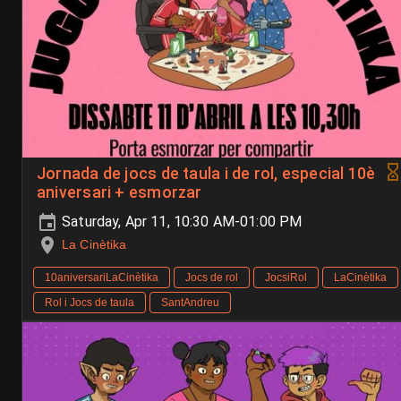
Jornada de jocs de taula i de rol, especial 10è
aniversari + esmorzar
Saturday, Apr 11, 10:30 AM-01:00 PM
La Cinètika
10aniversariLaCinètika
Jocs de rol
JocsiRol
LaCinètika
Rol i Jocs de taula
SantAndreu