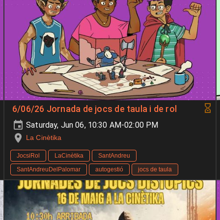
6/06/26 Jornada de jocs de taula i de rol
Saturday, Jun 06, 10:30 AM-02:00 PM
La Cinètika
JocsiRol
LaCinètika
SantAndreu
SantAndreuDelPalomar
autogestió
jocs de taula