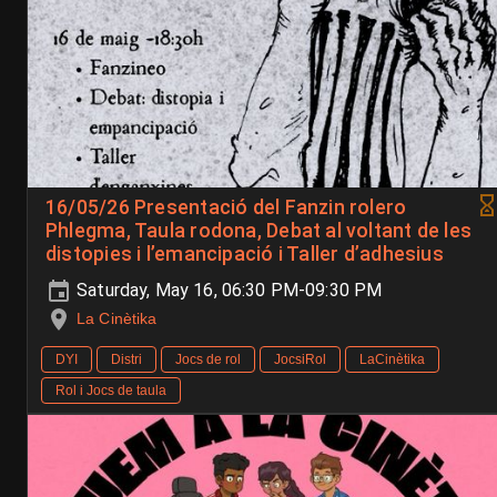
16/05/26 Presentació del Fanzin rolero
Phlegma, Taula rodona, Debat al voltant de les
distopies i l’emancipació i Taller d’adhesius
Saturday, May 16, 06:30 PM-09:30 PM
La Cinètika
DYI
Distri
Jocs de rol
JocsiRol
LaCinètika
Rol i Jocs de taula