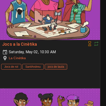
Jocs a la Cinètika
Saturday, May 02, 10:30 AM
La Cinètika
Jocs de rol
SantAndreu
jocs de taula