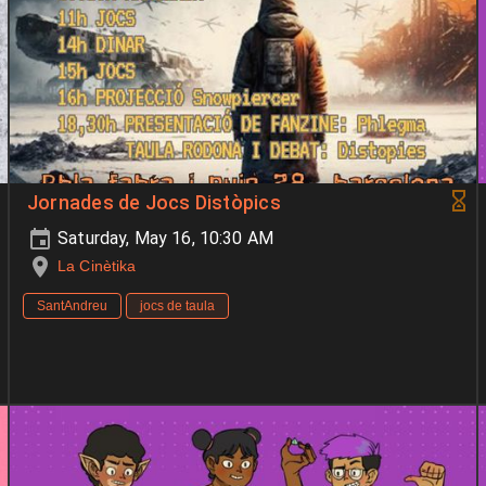
Jornades de Jocs Distòpics
Saturday, May 16, 10:30 AM
La Cinètika
SantAndreu
jocs de taula