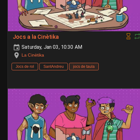
Jocs a la Cinètika
Saturday, Jan 03, 10:30 AM
La Cinètika
Jocs de rol
SantAndreu
jocs de taula