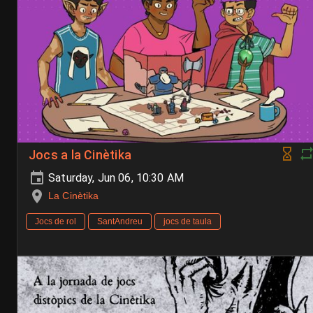
Jocs a la Cinètika
Saturday, Jun 06, 10:30 AM
La Cinètika
Jocs de rol
SantAndreu
jocs de taula