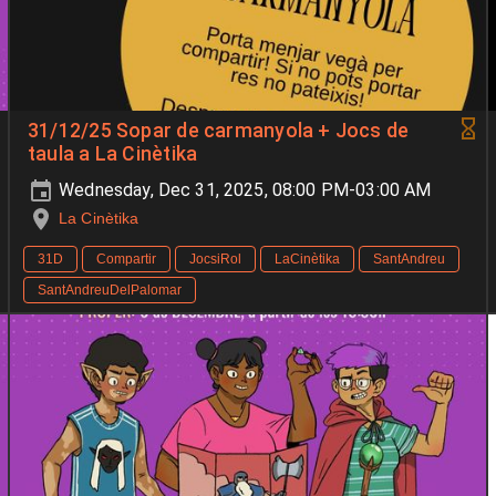
31/12/25 Sopar de carmanyola + Jocs de
taula a La Cinètika
Wednesday, Dec 31, 2025, 08:00 PM-03:00 AM
La Cinètika
31D
Compartir
JocsiRol
LaCinètika
SantAndreu
SantAndreuDelPalomar