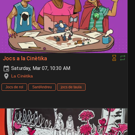
Jocs a la Cinètika
Saturday, Mar 07, 10:30 AM
La Cinètika
Jocs de rol
SantAndreu
jocs de taula