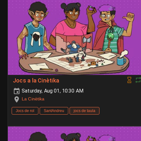
Jocs a la Cinètika
Saturday, Aug 01, 10:30 AM
La Cinètika
Jocs de rol
SantAndreu
jocs de taula