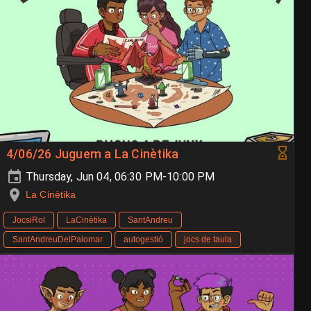
4/06/26 Juguem a La Cinètika
Thursday, Jun 04, 06:30 PM-10:00 PM
La Cinètika
JocsiRol
LaCinètika
SantAndreu
SantAndreuDelPalomar
autogestió
jocs de taula