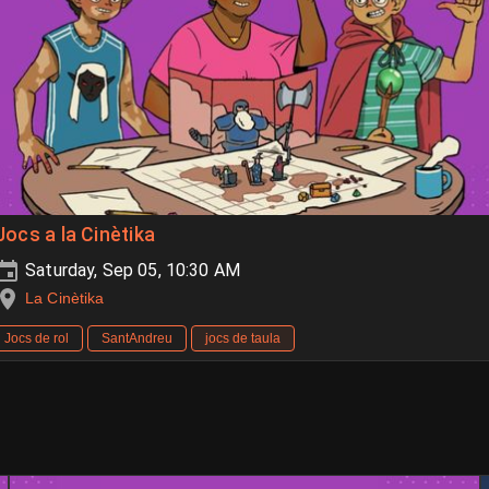
Jocs a la Cinètika
Saturday, Sep 05, 10:30 AM
La Cinètika
Jocs de rol
SantAndreu
jocs de taula