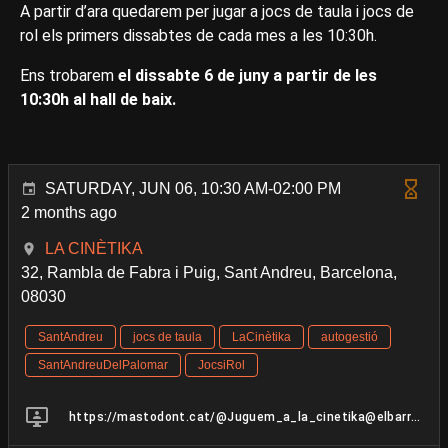
A partir d’ara quedarem per jugar a jocs de taula i jocs de
rol els primers dissabtes de cada mes a les 10:30h.
Ens trobarem
el dissabte 6 de juny a partir de les
10:30h al hall de baix.
SATURDAY, JUN 06, 10:30 AM-02:00 PM
2 months ago
LA CINÈTIKA
32, Rambla de Fabra i Puig, Sant Andreu, Barcelona,
08030
SantAndreu
jocs de taula
LaCinètika
autogestió
SantAndreuDelPalomar
JocsiRol
https://mastodont.cat/@Juguem_a_la_cinetika@elbarri.online