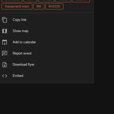
inauguració expo
8M
8m2025
Copy link
Show map
Add to calendar
Report event
Download flyer
Embed