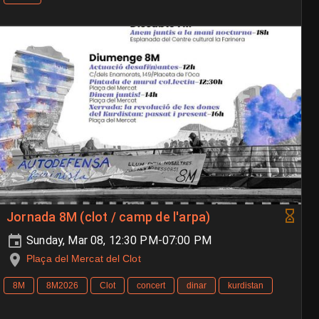
Jornada 8M (clot / camp de l'arpa)
Sunday, Mar 08, 12:30 PM-07:00 PM
Plaça del Mercat del Clot
8M
8M2026
Clot
concert
dinar
kurdistan