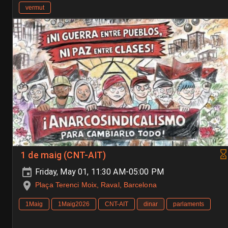
vermut
1 de maig (CNT-AIT)
Friday, May 01, 11:30 AM-05:00 PM
Plaça Terenci Moix, Raval, Barcelona
1Maig
1Maig2026
CNT-AIT
dinar
parlaments