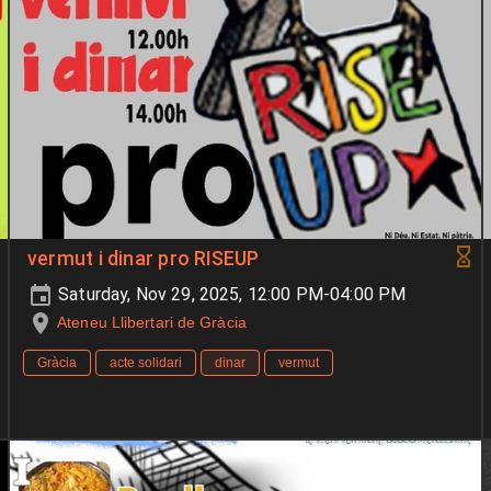
vermut i dinar pro RISEUP
Saturday, Nov 29, 2025, 12:00 PM-04:00 PM
Ateneu Llibertari de Gràcia
Gràcia
acte solidari
dinar
vermut