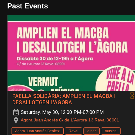
Past Events
PAELLA SOLIDÀRIA: AMPLIEN EL MACBA I
DESALLOTGEN L'AGORA
Saturday, May 30, 12:00 PM-07:00 PM
Àgora Juan Andrés C/ de L'Aurora 13 Raval 08001
Agora Juan Andrés Benítez
Raval
dinar
musica