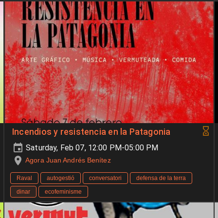
Incendios y resistencia en la Patagonia
Saturday, Feb 07, 12:00 PM-05:00 PM
Agora Juan Andrés Benítez
Raval
autogestió
conversatori
defensa de la terra
dinar
ecofeminisme