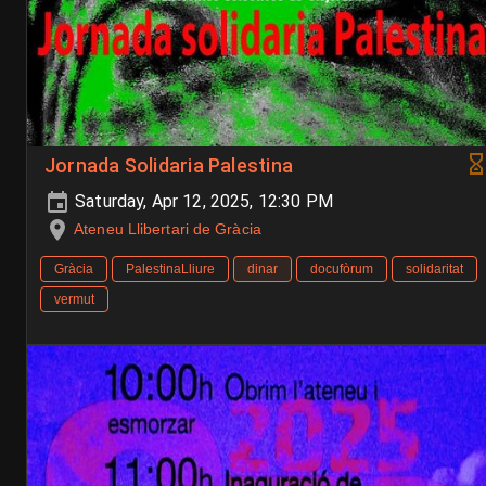
Jornada Solidaria Palestina
Saturday, Apr 12, 2025, 12:30 PM
Ateneu Llibertari de Gràcia
Gràcia
PalestinaLliure
dinar
docufòrum
solidaritat
vermut