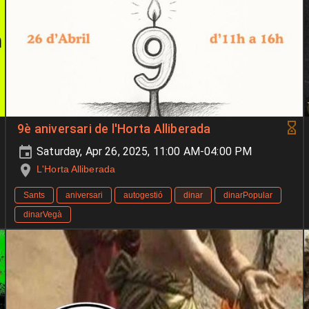
9è aniversari de l'Horta Alliberada
Saturday, Apr 26, 2025, 11:00 AM-04:00 PM
L'Horta Alliberada
Sants
aniversari
autogestió
dinar
dinarPopular
dinarVegà