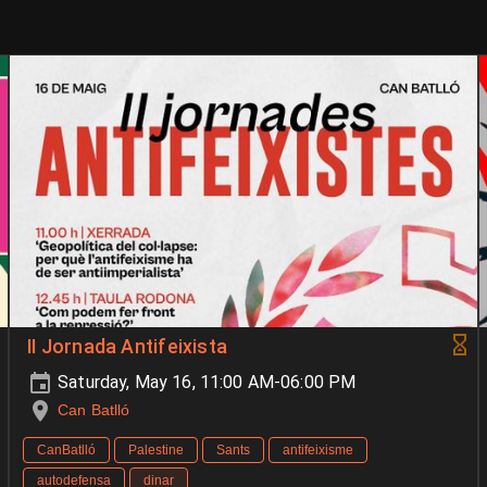
II Jornada Antifeixista
Saturday, May 16, 11:00 AM-06:00 PM
Can Batlló
CanBatlló
Palestine
Sants
antifeixisme
autodefensa
dinar