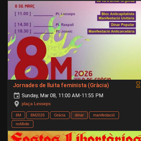
Jornades de lluita feminista (Gràcia)
Sunday, Mar 08, 11:00 AM-11:55 PM
plaça Lesseps
8M
8M2026
Gràcia
dinar
manifestació
noMixte