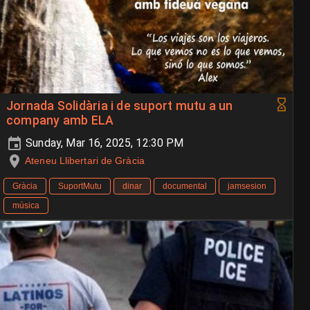
Jornada Solidària i de suport mutu a un
company amb ELA
Sunday, Mar 16, 2025, 12:30 PM
Ateneu Llibertari de Gràcia
Gràcia
SuportMutu
dinar
documental
jamsesion
música