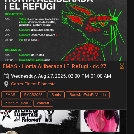
FMAS - Horta Alliberada i El Refugi - dc 27
Wednesday, Aug 27, 2025, 02:00 PM-01:00 AM
Carrer Tinent Flomesta
FMAS
FMAS2025
Sants
SantsNoEstàEnVenda
bingo musical
concert