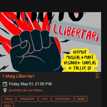
1 Maig Llibertari
Friday, May 01, 01:00 PM
jardinets de can fabra
1Maig
1Maig2026
Cine
SantAndreu
dinar
taller