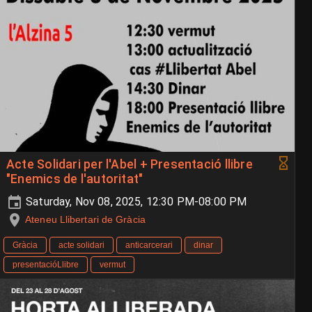
Acte Solidari per l'Abel + Presentació llibre
"Enemics de l'autoritat"
Saturday, Nov 08, 2025, 12:30 PM-08:00 PM
Ateneu Llibertari de Gràcia
Gràcia
acte solidari
anticarcerari
dinar
presentacióLlibre
vermut