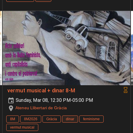
vermut musical + dinar 8-M
Sunday, Mar 08, 12:30 PM-05:00 PM
Ateneu Llibertari de Gràcia
8M
8M2026
Gràcia
dinar
feminisme
vermut musical