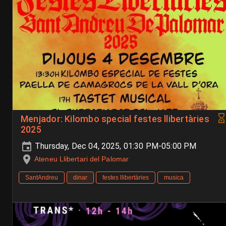
Menjador: Kilombo special festes llibertàries
2025
Thursday, Dec 04, 2025, 01:30 PM-05:00 PM
Ateneu Llibertari del Palomar
SantAndreu
dinar
festes llibertàries
musica