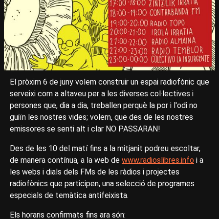
El pròxim 6 de juny volem construir un espai radiofònic que
serveixi com a altaveu per a les diverses col·lectives i
persones que, dia a dia, treballen perquè la por i l'odi no
guiïn les nostres vides; volem, que des de les nostres
emissores se senti alt i clar NO PASSARAN!
Des de les 10 del matí fins a la mitjanit podreu escoltar,
de manera contínua, a la web de
www.radioslibres.info
i a
les webs i dials dels FMs de les ràdios i projectes
radiofònics que participen, una selecció de programes
especials de temàtica antifeixista.
Els horaris confirmats fins ara són: