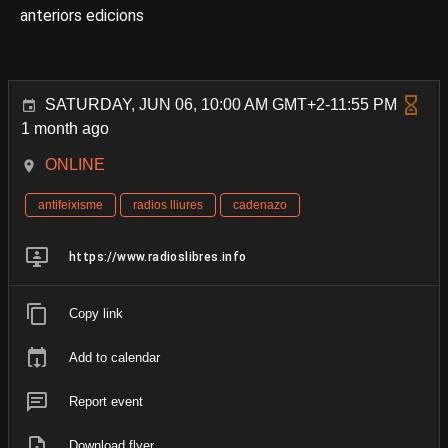
anteriors edicions
SATURDAY, JUN 06, 10:00 AM GMT+2-11:55 PM
1 month ago
ONLINE
antifeixisme
radios lliures
cadenazo
https://www.radioslibres.info
Copy link
Add to calendar
Report event
Download flyer