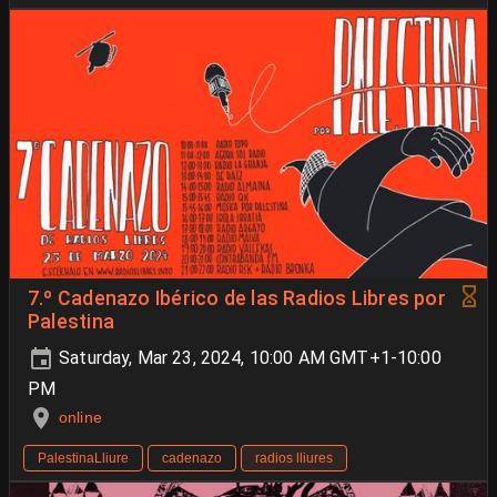
7.º Cadenazo Ibérico de las Radios Libres por
Palestina
Saturday, Mar 23, 2024, 10:00 AM GMT+1-10:00
PM
online
PalestinaLliure
cadenazo
radios lliures