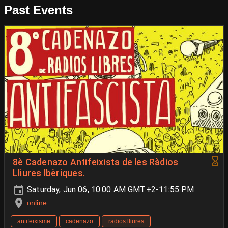
Past Events
8è Cadenazo Antifeixista de les Ràdios
Lliures Ibèriques.
Saturday, Jun 06, 10:00 AM GMT+2-11:55 PM
online
antifeixisme
cadenazo
radios lliures