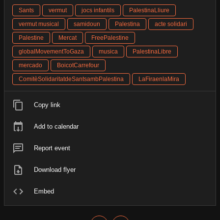
Sants
vermut
jocs infantils
PalestinaLliure
vermut musical
samidoun
Palestina
acte solidari
Palestine
Mercat
FreePalestine
globalMovementToGaza
musica
PalestinaLibre
mercado
BoicotCarrefour
ComitèSolidaritatdeSantsambPalestina
LaFiraenlaMira
Copy link
Add to calendar
Report event
Download flyer
Embed