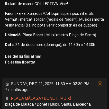
lluitant de maner COL.LECTIVA. Vine!
Farem xarxa. Xerrades/Col.loqui. Espai i jocs infantils.
Vermut i mercat solidari (regals de Nadal?). Música i molta
resistència! (i si no pots venir compartir és de guapes)
Ubicació
: Plaça Bonet i Muixí (metro Plaça de Sants)
Data
: 21 de desembre (domingo), de 11:30h a 14:30h
Des del riu fins al mar
Palestina llibertat
SUNDAY, DEC 21, 2025, 11:30 AM-02:30 PM
7 months ago
PLAÇA MÀLAGA / BONET I MUIXÍ
plaça de Màlaga / Bonet i Muixí, Sants, Barcelona